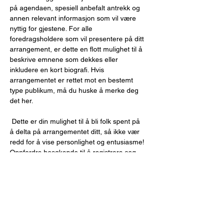
på agendaen, spesiell anbefalt antrekk og 
annen relevant informasjon som vil være 
nyttig for gjestene. For alle 
foredragsholdere som vil presentere på ditt 
arrangement, er dette en flott mulighet til å 
beskrive emnene som dekkes eller 
inkludere en kort biografi. Hvis 
arrangementet er rettet mot en bestemt 
type publikum, må du huske å merke deg 
det her. 
 Dette er din mulighet til å bli folk spent på 
å delta på arrangementet ditt, så ikke vær 
redd for å vise personlighet og entusiasme! 
Oppfordre besøkende til å registrere seg, 
RSVP, eller kjøpe en billett i dag for å sikre 
at stedet deres blir reddet. 