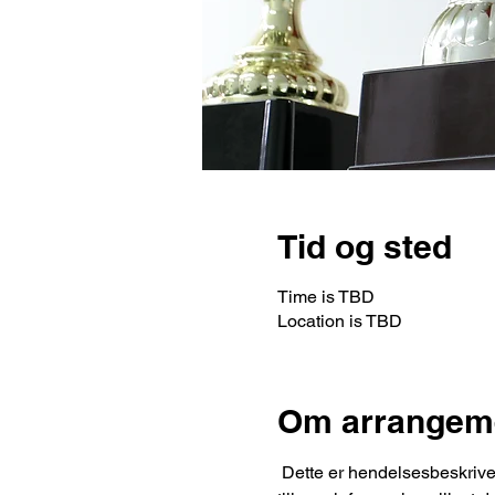
Tid og sted
Time is TBD
Location is TBD
Om arrangem
 Dette er hendelsesbeskrivelsen din. Bruk denne plassen til å gi et kort sammendrag av hendelsen, så vel som 