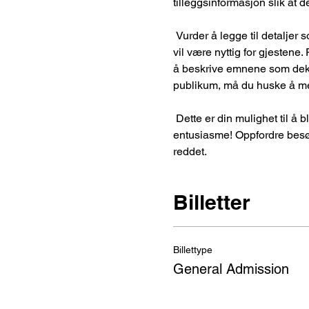
tilleggsinformasjon slik at d
 Vurder å legge til detaljer som det som står på agendaen, spesiell anbefalt antrekk og annen relevant informasjon som 
vil være nyttig for gjestene.
å beskrive emnene som dekke
publikum, må du huske å me
 Dette er din mulighet til å bli folk spent på å delta på arrangementet ditt, så ikke vær redd for å vise personlighet og 
entusiasme! Oppfordre besøken
reddet. 
Billetter
Billettype
General Admission