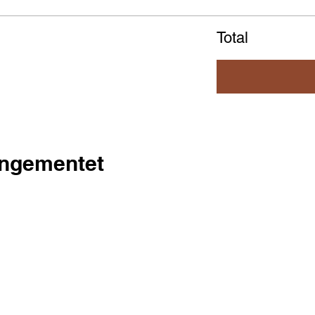
Total
angementet
A&A Fitness